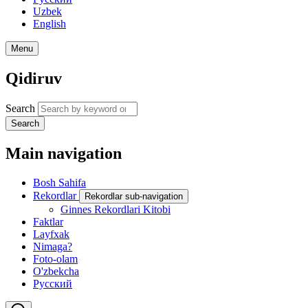
Uzbek
English
Menu
Qidiruv
Search
Search
Main navigation
Bosh Sahifa
Rekordlar
Rekordlar sub-navigation
Ginnes Rekordlari Kitobi
Faktlar
Layfxak
Nimaga?
Foto-olam
O'zbekcha
Русский