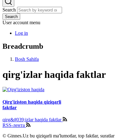
Search
Search
User account menu
Log in
Breadcrumb
Bosh Sahifa
qirg'izlar haqida faktlar
Qirg'iziston haqida qiziqarli
faktlar
qirg&#039;izlar haqida faktlar
RSS-лента
© Ginnes.Uz bu qiziqarli ma'lumotlar, top faktlar, suratlar