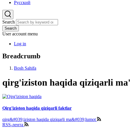
Русский
Search
Search
User account menu
Log in
Breadcrumb
Bosh Sahifa
qirg'iziston haqida qiziqarli m
Qirg'iziston haqida qiziqarli faktlar
qirg&#039;iziston haqida qiziqarli ma&#039;lumot
RSS-лента