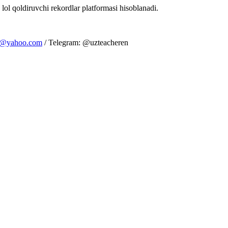
 lol qoldiruvchi rekordlar platformasi hisoblanadi.
m@yahoo.com
/ Telegram: @uzteacheren