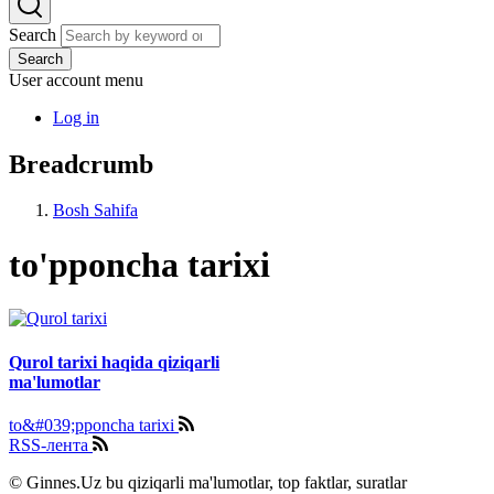
Search
Search
User account menu
Log in
Breadcrumb
Bosh Sahifa
to'pponcha tarixi
Qurol tarixi haqida qiziqarli
ma'lumotlar
to&#039;pponcha tarixi
RSS-лента
© Ginnes.Uz bu qiziqarli ma'lumotlar, top faktlar, suratlar