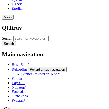
Uzbek
English
Menu
Qidiruv
Search
Search
Main navigation
Bosh Sahifa
Rekordlar
Rekordlar sub-navigation
Ginnes Rekordlari Kitobi
Faktlar
Layfxak
Nimaga?
Foto-olam
O'zbekcha
Русский