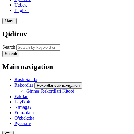
Uzbek
English
Menu
Qidiruv
Search
Search
Main navigation
Bosh Sahifa
Rekordlar
Rekordlar sub-navigation
Ginnes Rekordlari Kitobi
Faktlar
Layfxak
Nimaga?
Foto-olam
O'zbekcha
Русский