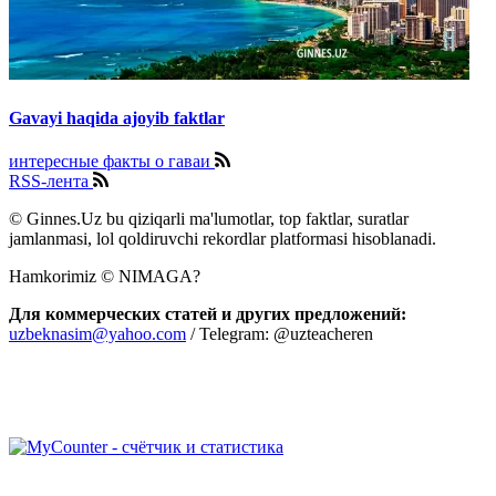
Gavayi haqida ajoyib faktlar
интересные факты о гаваи
RSS-лента
© Ginnes.Uz bu qiziqarli ma'lumotlar, top faktlar, suratlar
jamlanmasi, lol qoldiruvchi rekordlar platformasi hisoblanadi.
Hamkorimiz © NIMAGA?
Для коммерческих статей и других предложений:
uzbeknasim@yahoo.com
/ Telegram: @uzteacheren