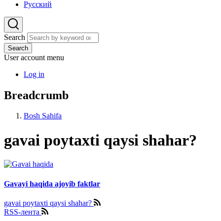
Русский
Search
Search
User account menu
Log in
Breadcrumb
Bosh Sahifa
gavai poytaxti qaysi shahar?
Gavayi haqida ajoyib faktlar
gavai poytaxti qaysi shahar?
RSS-лента