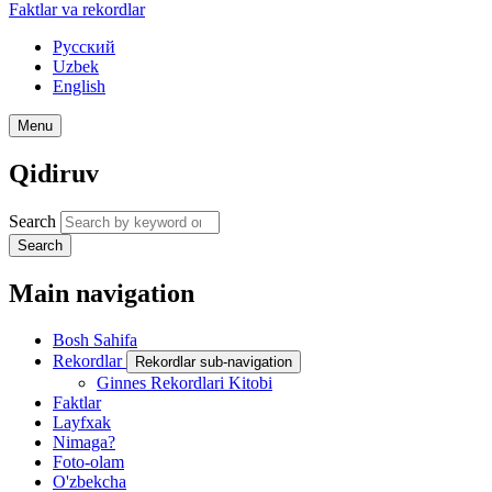
Faktlar va rekordlar
Русский
Uzbek
English
Menu
Qidiruv
Search
Search
Main navigation
Bosh Sahifa
Rekordlar
Rekordlar sub-navigation
Ginnes Rekordlari Kitobi
Faktlar
Layfxak
Nimaga?
Foto-olam
O'zbekcha