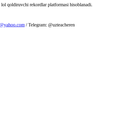
 lol qoldiruvchi rekordlar platformasi hisoblanadi.
m@yahoo.com
/ Telegram: @uzteacheren