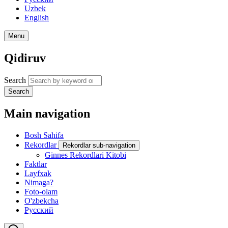
Uzbek
English
Menu
Qidiruv
Search
Search
Main navigation
Bosh Sahifa
Rekordlar
Rekordlar sub-navigation
Ginnes Rekordlari Kitobi
Faktlar
Layfxak
Nimaga?
Foto-olam
O'zbekcha
Русский