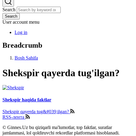
Search
Search
User account menu
Log in
Breadcrumb
Bosh Sahifa
Shekspir qayerda tug'ilgan?
Shekspir haqida faktlar
Shekspir qayerda tug&#039;ilgan?
RSS-лента
© Ginnes.Uz bu qiziqarli ma'lumotlar, top faktlar, suratlar
jamlanmasi, lol qoldiruvchi rekordlar platformasi hisoblanadi.