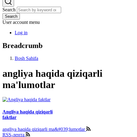
Search
Search
User account menu
Log in
Breadcrumb
Bosh Sahifa
angliya haqida qiziqarli
ma'lumotlar
Angliya haqida qiziqarli
faktlar
angliya haqida qiziqarli ma&#039;lumotlar
RSS-лента