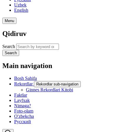
Uzbek
English
Menu
Qidiruv
Search
Search
Main navigation
Bosh Sahifa
Rekordlar
Rekordlar sub-navigation
Ginnes Rekordlari Kitobi
Faktlar
Layfxak
Nimaga?
Foto-olam
O'zbekcha
Русский