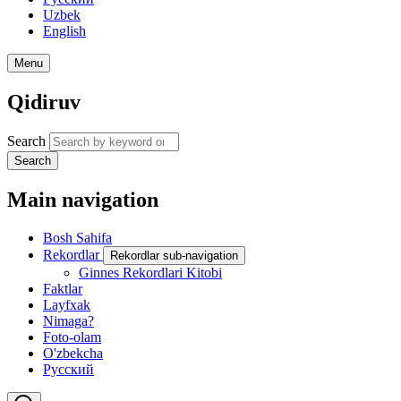
Uzbek
English
Menu
Qidiruv
Search
Search
Main navigation
Bosh Sahifa
Rekordlar
Rekordlar sub-navigation
Ginnes Rekordlari Kitobi
Faktlar
Layfxak
Nimaga?
Foto-olam
O'zbekcha
Русский