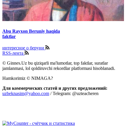
Abu Rayxon Beruniy haqida
faktlar
интересное о беруни
RSS-лента
© Ginnes.Uz bu qiziqarli ma'lumotlar, top faktlar, suratlar
jamlanmasi, lol qoldiruvchi rekordlar platformasi hisoblanadi.
Hamkorimiz © NIMAGA?
Для коммерческих статей и других предложений:
uzbeknasim@yahoo.com
/ Telegram: @uzteacheren