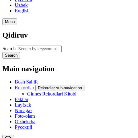
Uzbek
English
Menu
Qidiruv
Search
Search
Main navigation
Bosh Sahifa
Rekordlar
Rekordlar sub-navigation
Ginnes Rekordlari Kitobi
Faktlar
Layfxak
Nimaga?
Foto-olam
O'zbekcha
Русский