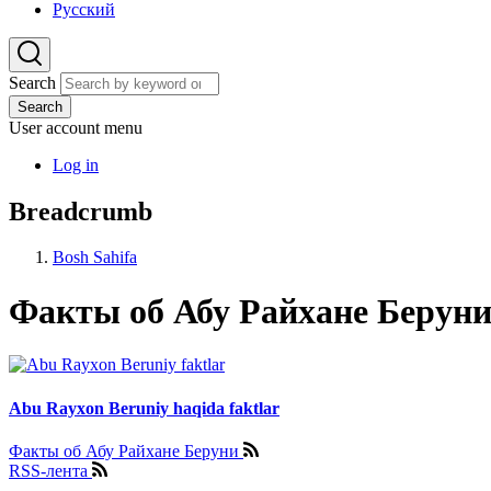
Русский
Search
Search
User account menu
Log in
Breadcrumb
Bosh Sahifa
Факты об Абу Райхане Берун
Abu Rayxon Beruniy haqida faktlar
Факты об Абу Райхане Беруни
RSS-лента