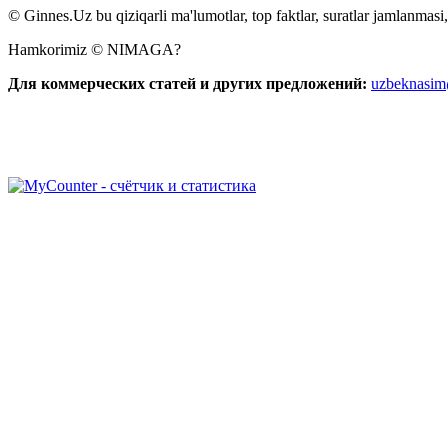
© Ginnes.Uz bu qiziqarli ma'lumotlar, top faktlar, suratlar jamlanmasi,
Hamkorimiz © NIMAGA?
Для коммерческих статей и других предложений:
uzbeknasi