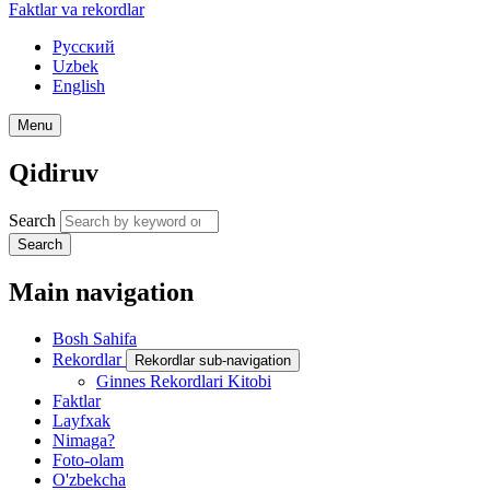
Faktlar va rekordlar
Русский
Uzbek
English
Menu
Qidiruv
Search
Search
Main navigation
Bosh Sahifa
Rekordlar
Rekordlar sub-navigation
Ginnes Rekordlari Kitobi
Faktlar
Layfxak
Nimaga?
Foto-olam
O'zbekcha