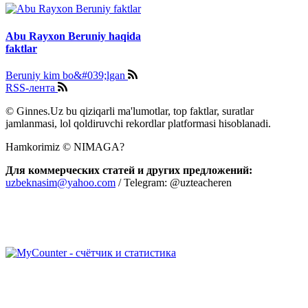
Abu Rayxon Beruniy haqida
faktlar
Beruniy kim bo&#039;lgan
RSS-лента
© Ginnes.Uz bu qiziqarli ma'lumotlar, top faktlar, suratlar
jamlanmasi, lol qoldiruvchi rekordlar platformasi hisoblanadi.
Hamkorimiz © NIMAGA?
Для коммерческих статей и других предложений:
uzbeknasim@yahoo.com
/ Telegram: @uzteacheren