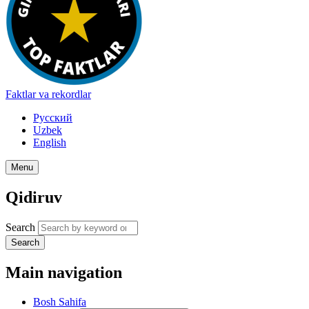
Faktlar va rekordlar
Русский
Uzbek
English
Menu
Qidiruv
Search
Search
Main navigation
Bosh Sahifa