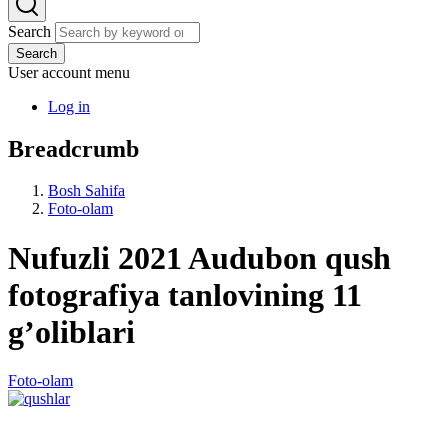
Search
Search
User account menu
Log in
Breadcrumb
Bosh Sahifa
Foto-olam
Nufuzli 2021 Audubon qush
fotografiya tanlovining 11
g’oliblari
Foto-olam