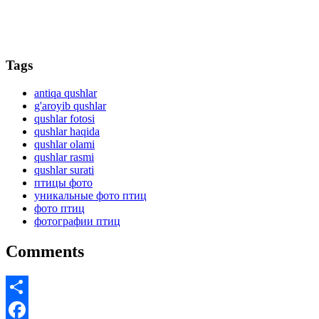
Tags
antiqa qushlar
g'aroyib qushlar
qushlar fotosi
qushlar haqida
qushlar olami
qushlar rasmi
qushlar surati
птицы фото
уникальные фото птиц
фото птиц
фотографии птиц
Comments
Share