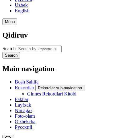
Uzbek
English
Menu
Qidiruv
Search
Search
Main navigation
Bosh Sahifa
Rekordlar
Rekordlar sub-navigation
Ginnes Rekordlari Kitobi
Faktlar
Layfxak
Nimaga?
Foto-olam
O'zbekcha
Русский