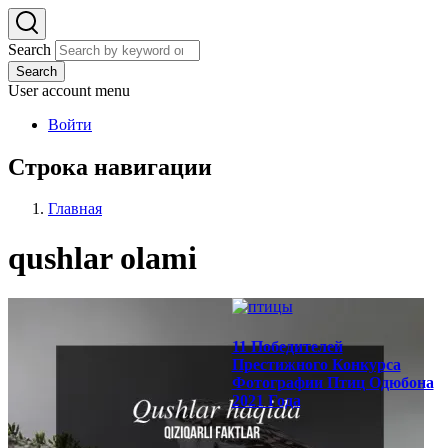
Search
Search
User account menu
Войти
Строка навигации
Главная
qushlar olami
11 Победителей
Престижного Конкурса
Фотографии Птиц Одюбона
2021 Года