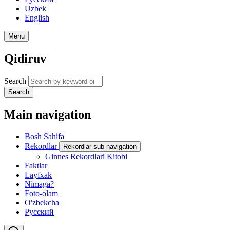
Uzbek
English
Menu
Qidiruv
Search
Search
Main navigation
Bosh Sahifa
Rekordlar
Rekordlar sub-navigation
Ginnes Rekordlari Kitobi
Faktlar
Layfxak
Nimaga?
Foto-olam
O'zbekcha
Русский