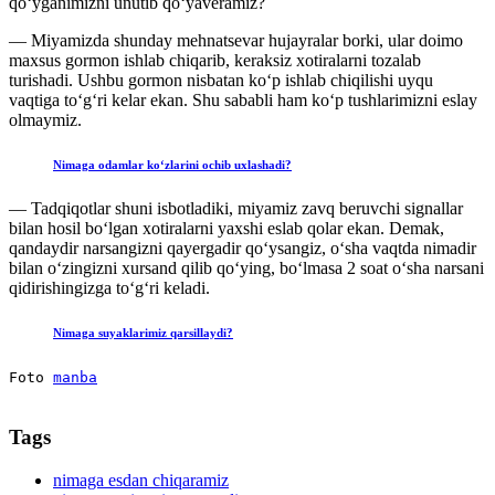
qoʻyganimizni unutib qoʻyaveramiz?
— Miyamizda shunday mehnatsevar hujayralar borki, ular doimo
maxsus gormon ishlab chiqarib, keraksiz xotiralarni tozalab
turishadi. Ushbu gormon nisbatan koʻp ishlab chiqilishi uyqu
vaqtiga toʻgʻri kelar ekan. Shu sababli ham koʻp tushlarimizni eslay
olmaymiz.
Nimaga odamlar koʻzlarini ochib uxlashadi?
— Tadqiqotlar shuni isbotladiki, miyamiz zavq beruvchi signallar
bilan hosil boʻlgan xotiralarni yaxshi eslab qolar ekan. Demak,
qandaydir narsangizni qayergadir qoʻysangiz, oʻsha vaqtda nimadir
bilan oʻzingizni xursand qilib qoʻying, boʻlmasa 2 soat oʻsha narsani
qidirishingizga toʻgʻri keladi.
Nimaga suyaklarimiz qarsillaydi?
Foto
manba
Tags
nimaga esdan chiqaramiz