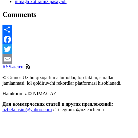
nimaga xotiramiz pasayadi
Comments
Share
Facebook
Twitter
RSS-лента
Email
© Ginnes.Uz bu qiziqarli ma'lumotlar, top faktlar, suratlar
jamlanmasi, lol qoldiruvchi rekordlar platformasi hisoblanadi.
Hamkorimiz © NIMAGA?
Для коммерческих статей и других предложений:
uzbeknasim@yahoo.com
/ Telegram: @uzteacheren