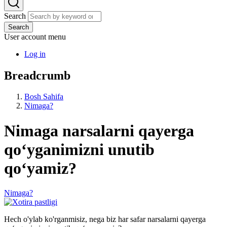
Search
Search
User account menu
Log in
Breadcrumb
Bosh Sahifa
Nimaga?
Nimaga narsalarni qayerga
qoʻyganimizni unutib
qoʻyamiz?
Nimaga?
Hech o'ylab ko'rganmisiz, nega biz har safar narsalarni qayerga