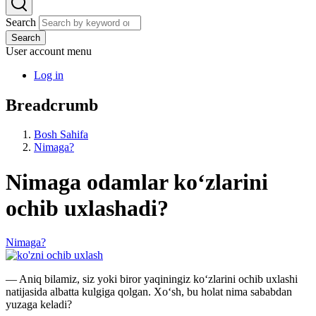
Search
Search
User account menu
Log in
Breadcrumb
Bosh Sahifa
Nimaga?
Nimaga odamlar koʻzlarini
ochib uxlashadi?
Nimaga?
— Aniq bilamiz, siz yoki biror yaqiningiz koʻzlarini ochib uxlashi
natijasida albatta kulgiga qolgan. Xoʻsh, bu holat nima sababdan
yuzaga keladi?