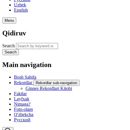
Uzbek
English
Menu
Qidiruv
Search
Search
Main navigation
Bosh Sahifa
Rekordlar
Rekordlar sub-navigation
Ginnes Rekordlari Kitobi
Faktlar
Layfxak
Nimaga?
Foto-olam
O'zbekcha
Русский