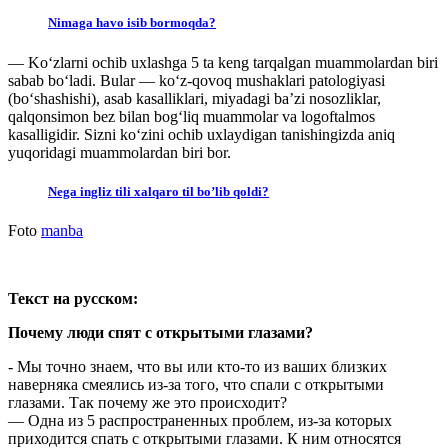
Nimaga havo isib bormoqda?
— Koʻzlarni ochib uxlashga 5 ta keng tarqalgan muammolardan biri
sabab boʻladi. Bular — koʻz-qovoq mushaklari patologiyasi
(boʻshashishi), asab kasalliklari, miyadagi baʼzi nosozliklar,
qalqonsimon bez bilan bogʻliq muammolar va logoftalmos
kasalligidir. Sizni koʻzini ochib uxlaydigan tanishingizda aniq
yuqoridagi muammolardan biri bor.
Nega ingliz tili xalqaro til bo’lib qoldi?
Foto
manba
Текст на русском:
Почему люди спят с открытыми глазами?
- Мы точно знаем, что вы или кто-то из ваших близких
наверняка смеялись из-за того, что спали с открытыми
глазами. Так почему же это происходит?
— Одна из 5 распространенных проблем, из-за которых
приходится спать с открытыми глазами. К ним относятся