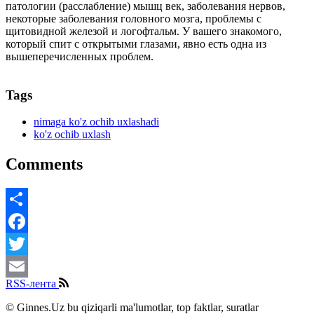
патологии (расслабление) мышц век, заболевания нервов,
некоторые заболевания головного мозга, проблемы с
щитовидной железой и логофтальм. У вашего знакомого,
который спит с открытыми глазами, явно есть одна из
вышеперечисленных проблем.
Tags
nimaga ko'z ochib uxlashadi
ko'z ochib uxlash
Comments
Share
Facebook
Twitter
RSS-лента
Email
© Ginnes.Uz bu qiziqarli ma'lumotlar, top faktlar, suratlar