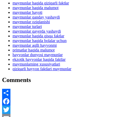
maymunlar haqida qiziqarli faktlar
maymunlar haqida malumot
maymunlar hayoti
maymunlar qanday yashaydi
maymunlar oziqlanishi
maymunlar turlari
maymunlar qayerda yashaydi
maymunlar haqida qisqa faktlar
maymunlar haqida bolalar uchun
maymunlar aqlli hayvonmi
primatlar haqida malumot
hayvonlar dunyosi maymunlar
ekzotik hayvonlar haqida faktlar
maymunlarning xususiyatlari
qiziqarli hayvon faktlari maymunlar
Comments
Share
Facebook