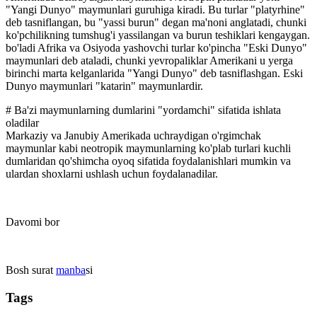
"Yangi Dunyo" maymunlari guruhiga kiradi. Bu turlar "platyrhine"
deb tasniflangan, bu "yassi burun" degan ma'noni anglatadi, chunki
ko'pchilikning tumshug'i yassilangan va burun teshiklari kengaygan.
bo'ladi Afrika va Osiyoda yashovchi turlar ko'pincha "Eski Dunyo"
maymunlari deb ataladi, chunki yevropaliklar Amerikani u yerga
birinchi marta kelganlarida "Yangi Dunyo" deb tasniflashgan. Eski
Dunyo maymunlari "katarin" maymunlardir.
# Ba'zi maymunlarning dumlarini "yordamchi" sifatida ishlata
oladilar
Markaziy va Janubiy Amerikada uchraydigan o'rgimchak
maymunlar kabi neotropik maymunlarning ko'plab turlari kuchli
dumlaridan qo'shimcha oyoq sifatida foydalanishlari mumkin va
ulardan shoxlarni ushlash uchun foydalanadilar.
Davomi bor
Bosh surat
manba
si
Tags