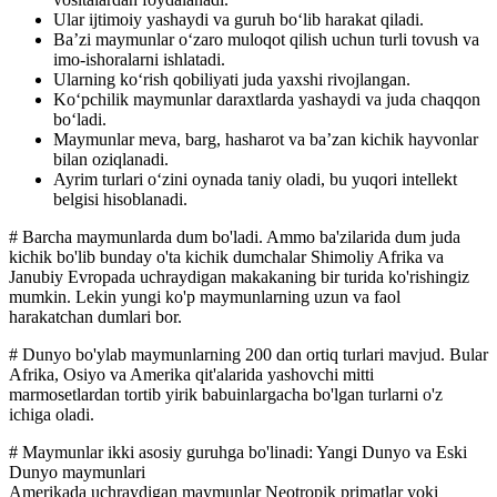
Ular ijtimoiy yashaydi va guruh bo‘lib harakat qiladi.
Ba’zi maymunlar o‘zaro muloqot qilish uchun turli tovush va
imo-ishoralarni ishlatadi.
Ularning ko‘rish qobiliyati juda yaxshi rivojlangan.
Ko‘pchilik maymunlar daraxtlarda yashaydi va juda chaqqon
bo‘ladi.
Maymunlar meva, barg, hasharot va ba’zan kichik hayvonlar
bilan oziqlanadi.
Ayrim turlari o‘zini oynada taniy oladi, bu yuqori intellekt
belgisi hisoblanadi.
# Barcha maymunlarda dum bo'ladi. Ammo ba'zilarida dum juda
kichik bo'lib bunday o'ta kichik dumchalar Shimoliy Afrika va
Janubiy Evropada uchraydigan makakaning bir turida ko'rishingiz
mumkin. Lekin yungi ko'p maymunlarning uzun va faol
harakatchan dumlari bor.
# Dunyo bo'ylab maymunlarning 200 dan ortiq turlari mavjud. Bular
Afrika, Osiyo va Amerika qit'alarida yashovchi mitti
marmosetlardan tortib yirik babuinlargacha bo'lgan turlarni o'z
ichiga oladi.
# Maymunlar ikki asosiy guruhga bo'linadi: Yangi Dunyo va Eski
Dunyo maymunlari
Amerikada uchraydigan maymunlar Neotropik primatlar yoki