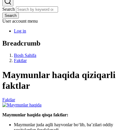
Search
Search
User account menu
Log in
Breadcrumb
Bosh Sahifa
Faktlar
Maymunlar haqida qiziqarli
faktlar
Faktlar
Maymunlar haqida qisqa faktlar:
Maymunlar juda aqlli hayvonlar bo‘lib, ba’zilari oddiy
vositalardan foydalanadi.