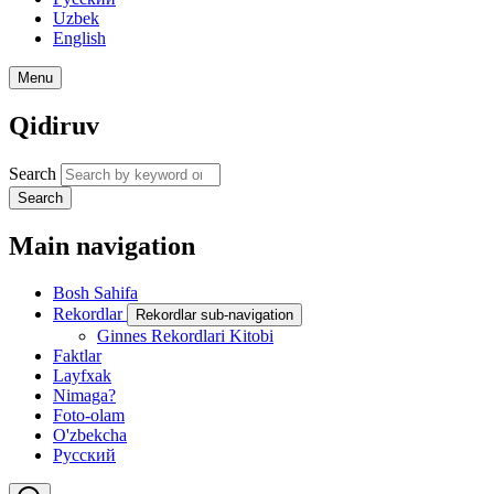
Uzbek
English
Menu
Qidiruv
Search
Search
Main navigation
Bosh Sahifa
Rekordlar
Rekordlar sub-navigation
Ginnes Rekordlari Kitobi
Faktlar
Layfxak
Nimaga?
Foto-olam
O'zbekcha
Русский