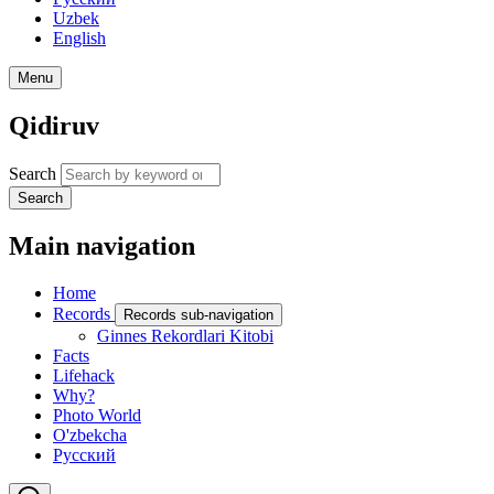
Uzbek
English
Menu
Qidiruv
Search
Search
Main navigation
Home
Records
Records sub-navigation
Ginnes Rekordlari Kitobi
Facts
Lifehack
Why?
Photo World
O'zbekcha
Русский