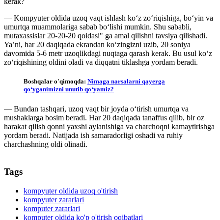
kerak?
— Kompyuter oldida uzoq vaqt ishlash ko‘z zo‘riqishiga, bo‘yin va
umurtqa muammolariga sabab bo‘lishi mumkin. Shu sababli,
mutaxassislar 20-20-20 qoidasi" ga amal qilishni tavsiya qilishadi.
Ya’ni, har 20 daqiqada ekrandan ko‘zingizni uzib, 20 soniya
davomida 5-6 metr uzoqlikdagi nuqtaga qarash kerak. Bu usul ko‘z
zo‘riqishining oldini oladi va diqqatni tiklashga yordam beradi.
Boshqalar o'qimoqda:
Nimaga narsalarni qayerga
qoʻyganimizni unutib qoʻyamiz?
— Bundan tashqari, uzoq vaqt bir joyda o‘tirish umurtqa va
mushaklarga bosim beradi. Har 20 daqiqada tanaffus qilib, bir oz
harakat qilish qonni yaxshi aylanishiga va charchoqni kamaytirishga
yordam beradi. Natijada ish samaradorligi oshadi va ruhiy
charchashning oldi olinadi.
Tags
kompyuter oldida uzoq o'tirish
kompyuter zararlari
komputer zararlari
komputer oldida ko'p o'tirish oqibatlari