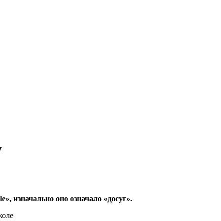
у
e», изначально оно означало «досуг».