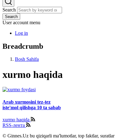
Search
Search
User account menu
Log in
Breadcrumb
Bosh Sahifa
xurmo haqida
Arab xurmosini tez-tez
iste'mol qilishga 10 ta sabab
xurmo haqida
RSS-лента
© Ginnes.Uz bu qiziqarli ma'lumotlar, top faktlar, suratlar