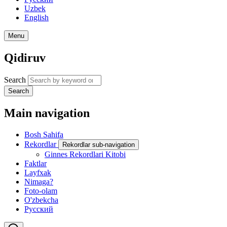
Uzbek
English
Menu
Qidiruv
Search
Search
Main navigation
Bosh Sahifa
Rekordlar
Rekordlar sub-navigation
Ginnes Rekordlari Kitobi
Faktlar
Layfxak
Nimaga?
Foto-olam
O'zbekcha
Русский