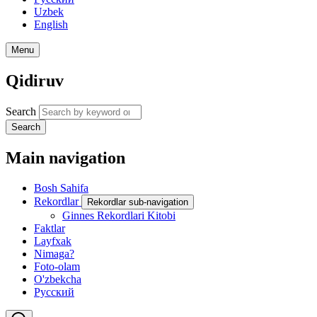
Uzbek
English
Menu
Qidiruv
Search
Search
Main navigation
Bosh Sahifa
Rekordlar
Rekordlar sub-navigation
Ginnes Rekordlari Kitobi
Faktlar
Layfxak
Nimaga?
Foto-olam
O'zbekcha
Русский