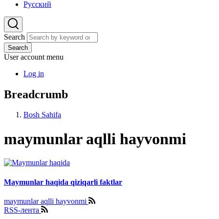
Русский
Search
Search
User account menu
Log in
Breadcrumb
Bosh Sahifa
maymunlar aqlli hayvonmi
Maymunlar haqida qiziqarli faktlar
maymunlar aqlli hayvonmi
RSS-лента