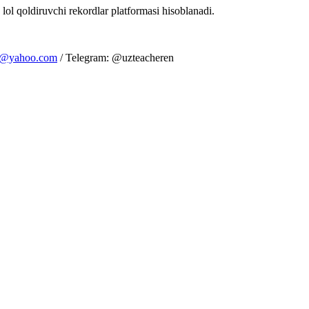
 lol qoldiruvchi rekordlar platformasi hisoblanadi.
m@yahoo.com
/ Telegram: @uzteacheren