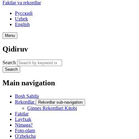
Faktlar va rekordlar
Русский
Uzbek
English
Menu
Qidiruv
Search
Search
Main navigation
Bosh Sahifa
Rekordlar
Rekordlar sub-navigation
Ginnes Rekordlari Kitobi
Faktlar
Layfxak
Nimaga?
Foto-olam
O'zbekcha