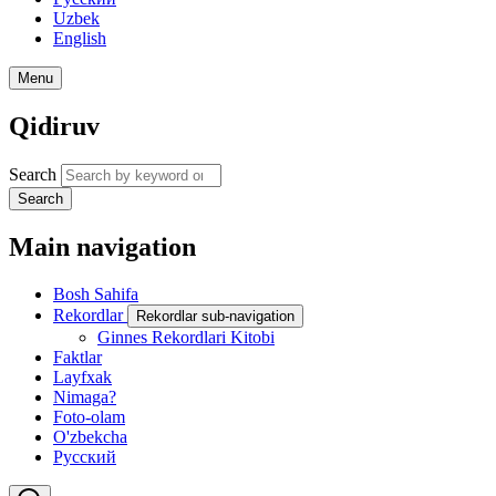
Uzbek
English
Menu
Qidiruv
Search
Search
Main navigation
Bosh Sahifa
Rekordlar
Rekordlar sub-navigation
Ginnes Rekordlari Kitobi
Faktlar
Layfxak
Nimaga?
Foto-olam
O'zbekcha
Русский