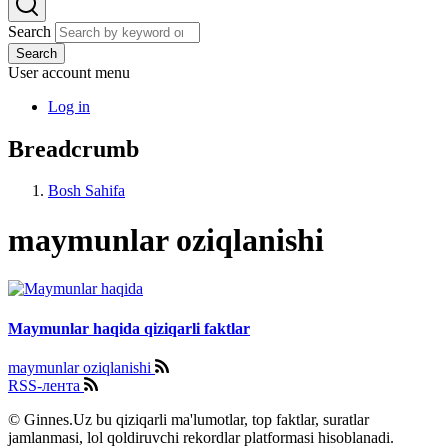
Search
Search
User account menu
Log in
Breadcrumb
Bosh Sahifa
maymunlar oziqlanishi
Maymunlar haqida qiziqarli faktlar
maymunlar oziqlanishi
RSS-лента
© Ginnes.Uz bu qiziqarli ma'lumotlar, top faktlar, suratlar
jamlanmasi, lol qoldiruvchi rekordlar platformasi hisoblanadi.