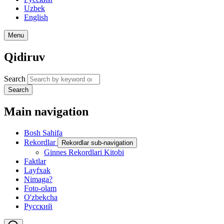
Uzbek
English
Menu
Qidiruv
Search
Search
Main navigation
Bosh Sahifa
Rekordlar
Rekordlar sub-navigation
Ginnes Rekordlari Kitobi
Faktlar
Layfxak
Nimaga?
Foto-olam
O'zbekcha
Русский