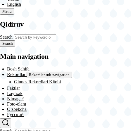
English
Menu
Qidiruv
Search
Search
Main navigation
Bosh Sahifa
Rekordlar
Rekordlar sub-navigation
Ginnes Rekordlari Kitobi
Faktlar
Layfxak
Nimaga?
Foto-olam
O'zbekcha
Русский
Search