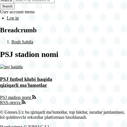
Search
User account menu
Log in
Breadcrumb
Bosh Sahifa
PSJ stadion nomi
PSJ futbol klubi haqida
qiziqarli ma'lumotlar
PSJ stadion nomi
RSS-лента
© Ginnes.Uz bu qiziqarli ma'lumotlar, top faktlar, suratlar jamlanmasi,
lol qoldiruvchi rekordlar platformasi hisoblanadi.
Hamkorimiz © NIMAGA?