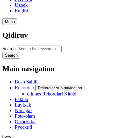
Uzbek
English
Menu
Qidiruv
Search
Search
Main navigation
Bosh Sahifa
Rekordlar
Rekordlar sub-navigation
Ginnes Rekordlari Kitobi
Faktlar
Layfxak
Nimaga?
Foto-olam
O'zbekcha
Русский