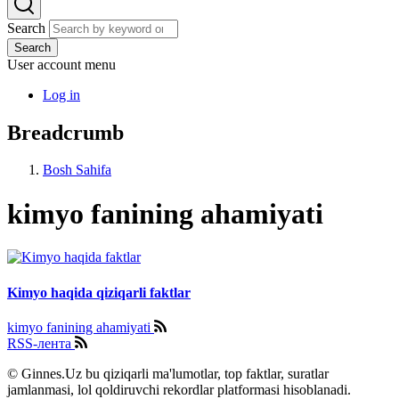
Search
Search
User account menu
Log in
Breadcrumb
Bosh Sahifa
kimyo fanining ahamiyati
Kimyo haqida qiziqarli faktlar
kimyo fanining ahamiyati
RSS-лента
© Ginnes.Uz bu qiziqarli ma'lumotlar, top faktlar, suratlar
jamlanmasi, lol qoldiruvchi rekordlar platformasi hisoblanadi.