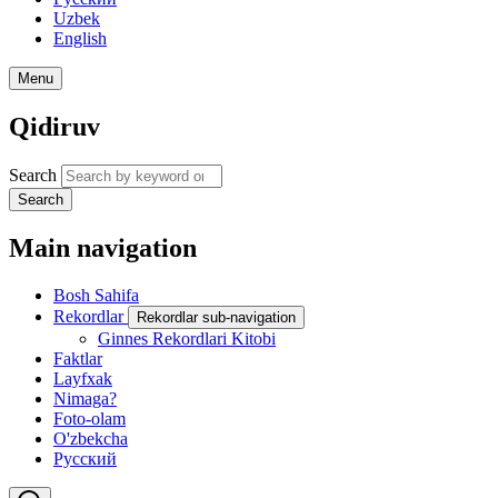
Uzbek
English
Menu
Qidiruv
Search
Search
Main navigation
Bosh Sahifa
Rekordlar
Rekordlar sub-navigation
Ginnes Rekordlari Kitobi
Faktlar
Layfxak
Nimaga?
Foto-olam
O'zbekcha
Русский