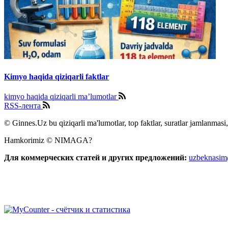
Kimyo haqida qiziqarli faktlar
kimyo haqida qiziqarli ma’lumotlar
RSS-лента
© Ginnes.Uz bu qiziqarli ma'lumotlar, top faktlar, suratlar jamlanmasi,
Hamkorimiz © NIMAGA?
Для коммерческих статей и других предложений:
uzbeknasi