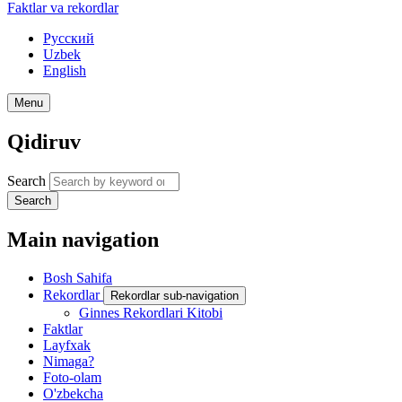
Faktlar va rekordlar
Русский
Uzbek
English
Menu
Qidiruv
Search
Search
Main navigation
Bosh Sahifa
Rekordlar
Rekordlar sub-navigation
Ginnes Rekordlari Kitobi
Faktlar
Layfxak
Nimaga?
Foto-olam
O'zbekcha