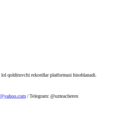
 lol qoldiruvchi rekordlar platformasi hisoblanadi.
m@yahoo.com
/ Telegram: @uzteacheren