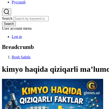
Русский
Search
Search
User account menu
Log in
Breadcrumb
Bosh Sahifa
kimyo haqida qiziqarli ma’lumo