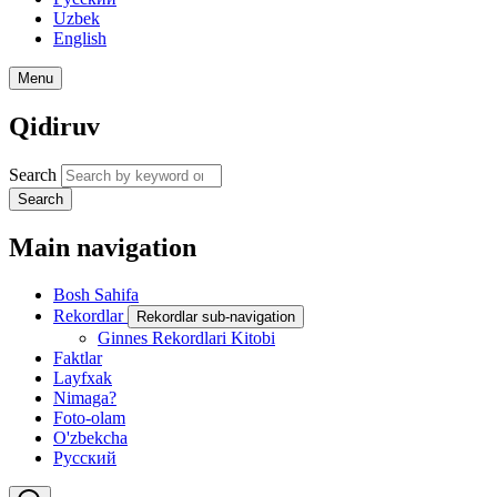
Uzbek
English
Menu
Qidiruv
Search
Search
Main navigation
Bosh Sahifa
Rekordlar
Rekordlar sub-navigation
Ginnes Rekordlari Kitobi
Faktlar
Layfxak
Nimaga?
Foto-olam
O'zbekcha
Русский