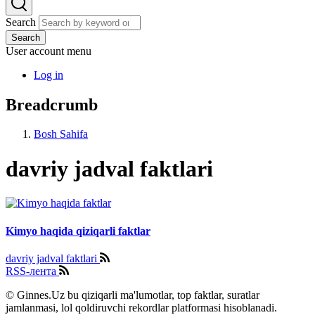
Search
Search
User account menu
Log in
Breadcrumb
Bosh Sahifa
davriy jadval faktlari
Kimyo haqida qiziqarli faktlar
davriy jadval faktlari
RSS-лента
© Ginnes.Uz bu qiziqarli ma'lumotlar, top faktlar, suratlar
jamlanmasi, lol qoldiruvchi rekordlar platformasi hisoblanadi.