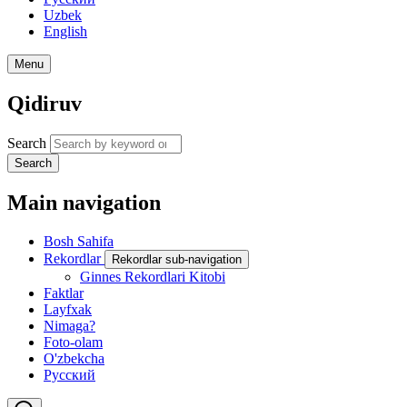
Uzbek
English
Menu
Qidiruv
Search
Search
Main navigation
Bosh Sahifa
Rekordlar
Rekordlar sub-navigation
Ginnes Rekordlari Kitobi
Faktlar
Layfxak
Nimaga?
Foto-olam
O'zbekcha
Русский