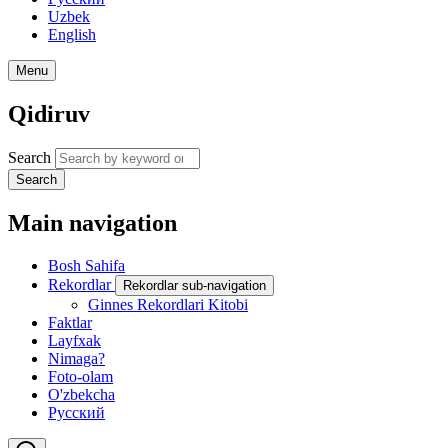
Uzbek
English
Menu
Qidiruv
Search
Search
Main navigation
Bosh Sahifa
Rekordlar
Rekordlar sub-navigation
Ginnes Rekordlari Kitobi
Faktlar
Layfxak
Nimaga?
Foto-olam
O'zbekcha
Русский