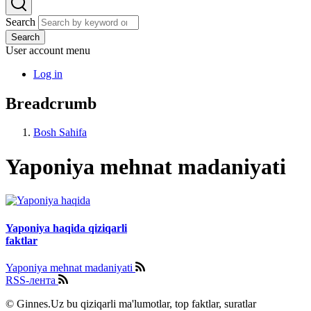
Search
Search
User account menu
Log in
Breadcrumb
Bosh Sahifa
Yaponiya mehnat madaniyati
Yaponiya haqida qiziqarli
faktlar
Yaponiya mehnat madaniyati
RSS-лента
© Ginnes.Uz bu qiziqarli ma'lumotlar, top faktlar, suratlar