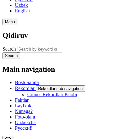
Uzbek
English
Menu
Qidiruv
Search
Search
Main navigation
Bosh Sahifa
Rekordlar
Rekordlar sub-navigation
Ginnes Rekordlari Kitobi
Faktlar
Layfxak
Nimaga?
Foto-olam
O'zbekcha
Русский