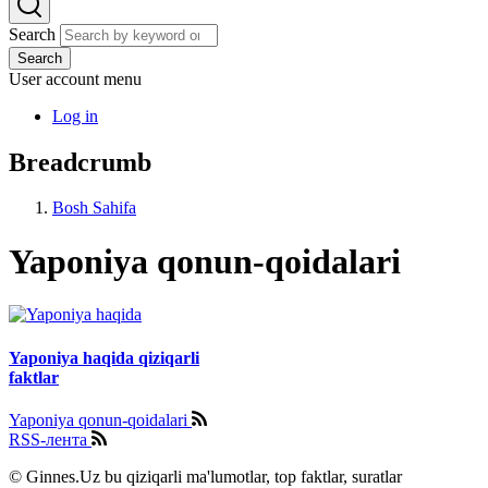
Search
Search
User account menu
Log in
Breadcrumb
Bosh Sahifa
Yaponiya qonun-qoidalari
Yaponiya haqida qiziqarli
faktlar
Yaponiya qonun-qoidalari
RSS-лента
© Ginnes.Uz bu qiziqarli ma'lumotlar, top faktlar, suratlar