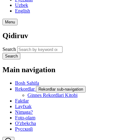
Uzbek
English
Menu
Qidiruv
Search
Search
Main navigation
Bosh Sahifa
Rekordlar
Rekordlar sub-navigation
Ginnes Rekordlari Kitobi
Faktlar
Layfxak
Nimaga?
Foto-olam
O'zbekcha
Русский