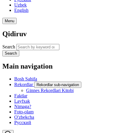
Uzbek
English
Menu
Qidiruv
Search
Search
Main navigation
Bosh Sahifa
Rekordlar
Rekordlar sub-navigation
Ginnes Rekordlari Kitobi
Faktlar
Layfxak
Nimaga?
Foto-olam
O'zbekcha
Русский