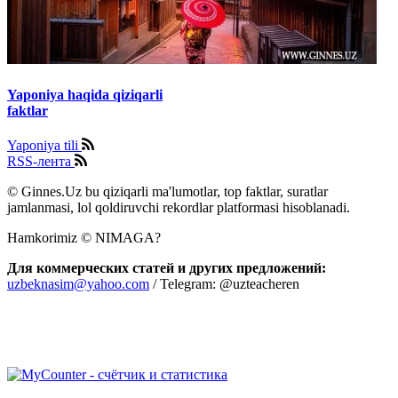
Yaponiya haqida qiziqarli
faktlar
Yaponiya tili
RSS-лента
© Ginnes.Uz bu qiziqarli ma'lumotlar, top faktlar, suratlar
jamlanmasi, lol qoldiruvchi rekordlar platformasi hisoblanadi.
Hamkorimiz © NIMAGA?
Для коммерческих статей и других предложений:
uzbeknasim@yahoo.com
/ Telegram: @uzteacheren