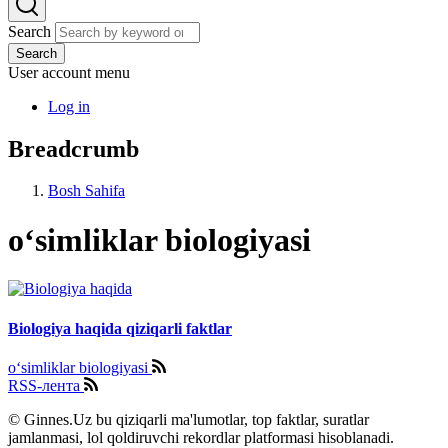
Search
Search
User account menu
Log in
Breadcrumb
Bosh Sahifa
o‘simliklar biologiyasi
Biologiya haqida qiziqarli faktlar
o‘simliklar biologiyasi
RSS-лента
© Ginnes.Uz bu qiziqarli ma'lumotlar, top faktlar, suratlar
jamlanmasi, lol qoldiruvchi rekordlar platformasi hisoblanadi.