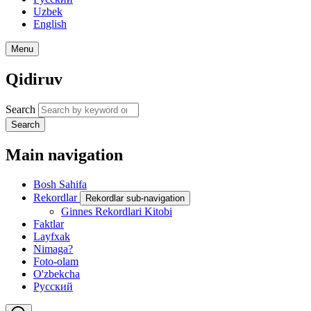
Uzbek
English
Menu
Qidiruv
Search
Search
Main navigation
Bosh Sahifa
Rekordlar
Rekordlar sub-navigation
Ginnes Rekordlari Kitobi
Faktlar
Layfxak
Nimaga?
Foto-olam
O'zbekcha
Русский