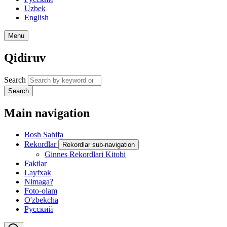
Uzbek
English
Menu
Qidiruv
Search
Search
Main navigation
Bosh Sahifa
Rekordlar
Rekordlar sub-navigation
Ginnes Rekordlari Kitobi
Faktlar
Layfxak
Nimaga?
Foto-olam
O'zbekcha
Русский