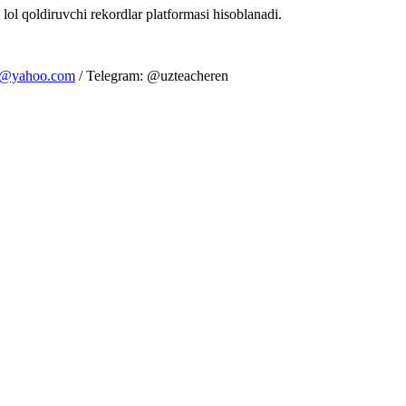
 lol qoldiruvchi rekordlar platformasi hisoblanadi.
m@yahoo.com
/ Telegram: @uzteacheren