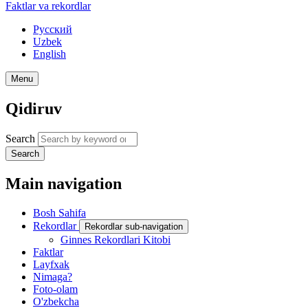
Faktlar va rekordlar
Русский
Uzbek
English
Menu
Qidiruv
Search
Search
Main navigation
Bosh Sahifa
Rekordlar
Rekordlar sub-navigation
Ginnes Rekordlari Kitobi
Faktlar
Layfxak
Nimaga?
Foto-olam
O'zbekcha