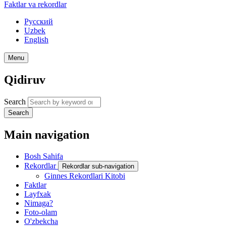
Faktlar va rekordlar
Русский
Uzbek
English
Menu
Qidiruv
Search
Search
Main navigation
Bosh Sahifa
Rekordlar
Rekordlar sub-navigation
Ginnes Rekordlari Kitobi
Faktlar
Layfxak
Nimaga?
Foto-olam
O'zbekcha