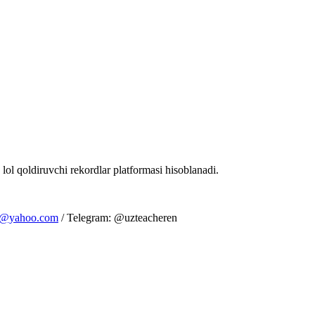
 lol qoldiruvchi rekordlar platformasi hisoblanadi.
m@yahoo.com
/ Telegram: @uzteacheren