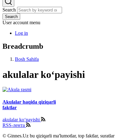
Search
Search
User account menu
Log in
Breadcrumb
Bosh Sahifa
akulalar ko‘payishi
Akulalar haqida qiziqarli
faktlar
akulalar ko‘payishi
RSS-лента
© Ginnes.Uz bu qiziqarli ma'lumotlar, top faktlar, suratlar