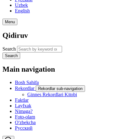
Uzbek
English
Menu
Qidiruv
Search
Search
Main navigation
Bosh Sahifa
Rekordlar
Rekordlar sub-navigation
Ginnes Rekordlari Kitobi
Faktlar
Layfxak
Nimaga?
Foto-olam
O'zbekcha
Русский