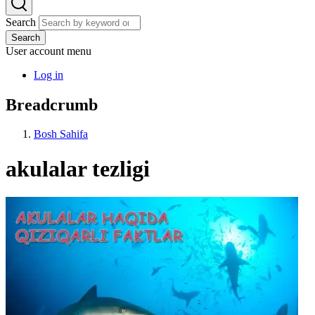
Search
Search
User account menu
Log in
Breadcrumb
Bosh Sahifa
akulalar tezligi