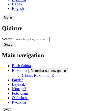
Uzbek
English
Menu
Qidiruv
Search
Search
Main navigation
Bosh Sahifa
Rekordlar
Rekordlar sub-navigation
Ginnes Rekordlari Kitobi
Faktlar
Layfxak
Nimaga?
Foto-olam
O'zbekcha
Русский