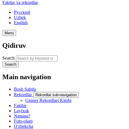
Faktlar va rekordlar
Русский
Uzbek
English
Menu
Qidiruv
Search
Search
Main navigation
Bosh Sahifa
Rekordlar
Rekordlar sub-navigation
Ginnes Rekordlari Kitobi
Faktlar
Layfxak
Nimaga?
Foto-olam
O'zbekcha