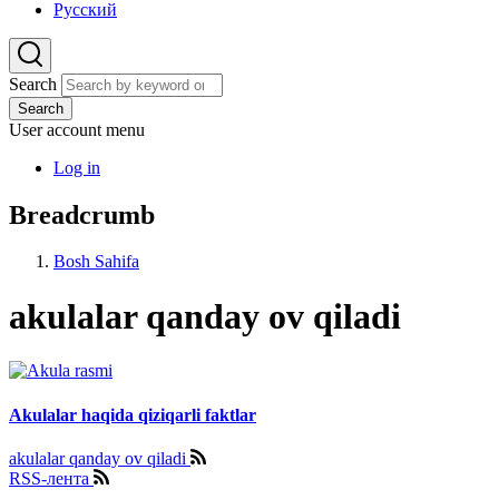
Русский
Search
Search
User account menu
Log in
Breadcrumb
Bosh Sahifa
akulalar qanday ov qiladi
Akulalar haqida qiziqarli faktlar
akulalar qanday ov qiladi
RSS-лента