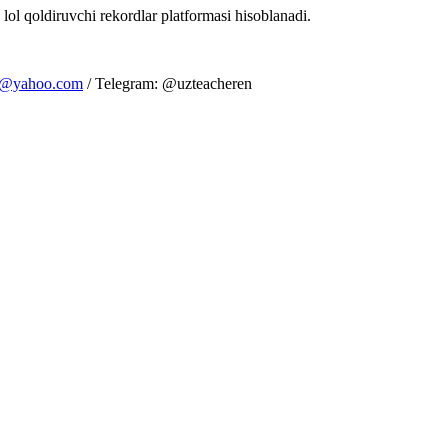
 lol qoldiruvchi rekordlar platformasi hisoblanadi.
m@yahoo.com
/ Telegram: @uzteacheren