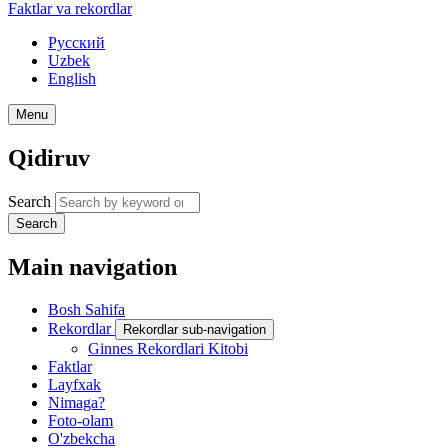
Faktlar va rekordlar
Русский
Uzbek
English
Menu
Qidiruv
Search
Search
Main navigation
Bosh Sahifa
Rekordlar
Rekordlar sub-navigation
Ginnes Rekordlari Kitobi
Faktlar
Layfxak
Nimaga?
Foto-olam
O'zbekcha