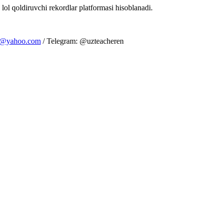
 lol qoldiruvchi rekordlar platformasi hisoblanadi.
m@yahoo.com
/ Telegram: @uzteacheren