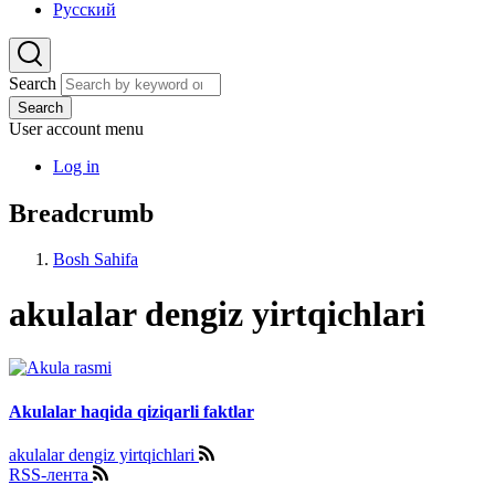
Русский
Search
Search
User account menu
Log in
Breadcrumb
Bosh Sahifa
akulalar dengiz yirtqichlari
Akulalar haqida qiziqarli faktlar
akulalar dengiz yirtqichlari
RSS-лента