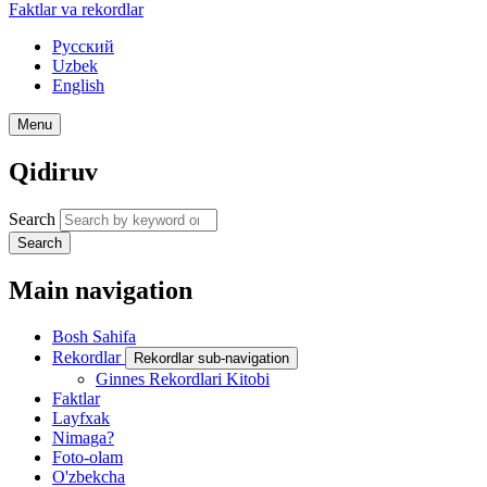
Faktlar va rekordlar
Русский
Uzbek
English
Menu
Qidiruv
Search
Search
Main navigation
Bosh Sahifa
Rekordlar
Rekordlar sub-navigation
Ginnes Rekordlari Kitobi
Faktlar
Layfxak
Nimaga?
Foto-olam
O'zbekcha