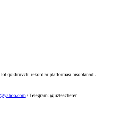
 lol qoldiruvchi rekordlar platformasi hisoblanadi.
m@yahoo.com
/ Telegram: @uzteacheren