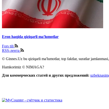
Eron haqida qiziqarli ma'lumotlar
Fors tili
RSS-лента
© Ginnes.Uz bu qiziqarli ma'lumotlar, top faktlar, suratlar jamlanmasi,
Hamkorimiz © NIMAGA?
Для коммерческих статей и других предложений:
uzbeknasi