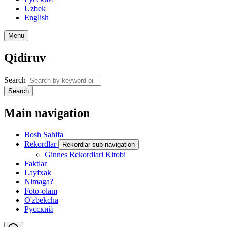
Uzbek
English
Menu
Qidiruv
Search
Search
Main navigation
Bosh Sahifa
Rekordlar
Rekordlar sub-navigation
Ginnes Rekordlari Kitobi
Faktlar
Layfxak
Nimaga?
Foto-olam
O'zbekcha
Русский