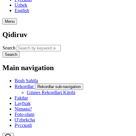
Uzbek
English
Menu
Qidiruv
Search
Search
Main navigation
Bosh Sahifa
Rekordlar
Rekordlar sub-navigation
Ginnes Rekordlari Kitobi
Faktlar
Layfxak
Nimaga?
Foto-olam
O'zbekcha
Русский