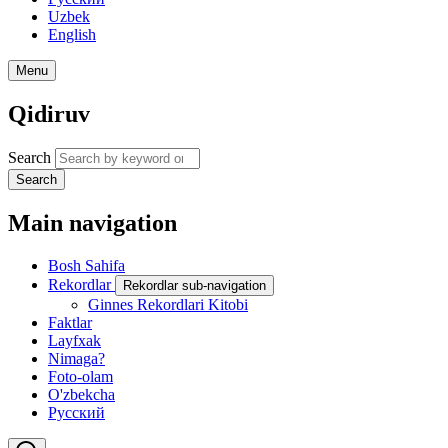
Uzbek
English
Menu
Qidiruv
Search
Search
Main navigation
Bosh Sahifa
Rekordlar
Rekordlar sub-navigation
Ginnes Rekordlari Kitobi
Faktlar
Layfxak
Nimaga?
Foto-olam
O'zbekcha
Русский