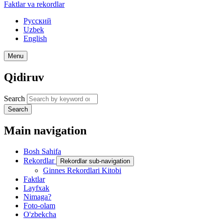
Faktlar va rekordlar
Русский
Uzbek
English
Menu
Qidiruv
Search
Search
Main navigation
Bosh Sahifa
Rekordlar
Rekordlar sub-navigation
Ginnes Rekordlari Kitobi
Faktlar
Layfxak
Nimaga?
Foto-olam
O'zbekcha