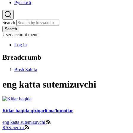
Русский
Search
Search
User account menu
Log in
Breadcrumb
Bosh Sahifa
eng katta sutemizuvchi
Kitlar haqida qiziqarli ma'lumotlar
eng katta sutemizuvchi
RSS-лента