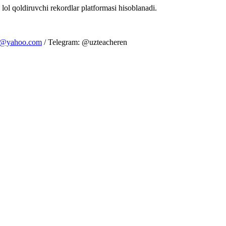
 lol qoldiruvchi rekordlar platformasi hisoblanadi.
m@yahoo.com
/ Telegram: @uzteacheren