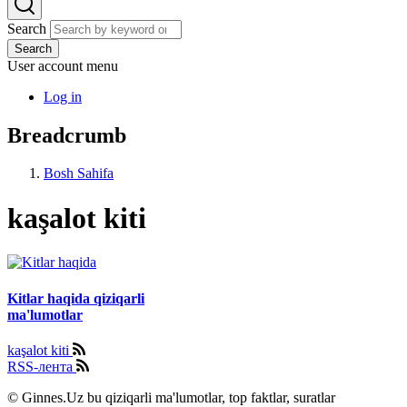
Search
Search
User account menu
Log in
Breadcrumb
Bosh Sahifa
kaşalot kiti
Kitlar haqida qiziqarli
ma'lumotlar
kaşalot kiti
RSS-лента
© Ginnes.Uz bu qiziqarli ma'lumotlar, top faktlar, suratlar