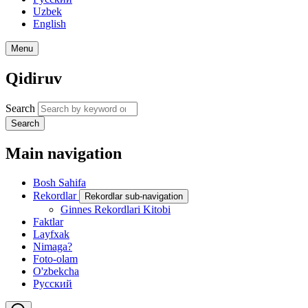
Uzbek
English
Menu
Qidiruv
Search
Search
Main navigation
Bosh Sahifa
Rekordlar
Rekordlar sub-navigation
Ginnes Rekordlari Kitobi
Faktlar
Layfxak
Nimaga?
Foto-olam
O'zbekcha
Русский