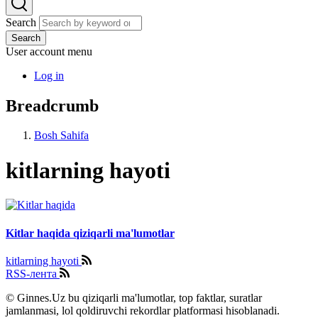
Search
Search
User account menu
Log in
Breadcrumb
Bosh Sahifa
kitlarning hayoti
Kitlar haqida qiziqarli ma'lumotlar
kitlarning hayoti
RSS-лента
© Ginnes.Uz bu qiziqarli ma'lumotlar, top faktlar, suratlar
jamlanmasi, lol qoldiruvchi rekordlar platformasi hisoblanadi.