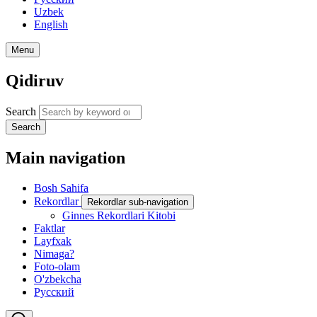
Uzbek
English
Menu
Qidiruv
Search
Search
Main navigation
Bosh Sahifa
Rekordlar
Rekordlar sub-navigation
Ginnes Rekordlari Kitobi
Faktlar
Layfxak
Nimaga?
Foto-olam
O'zbekcha
Русский