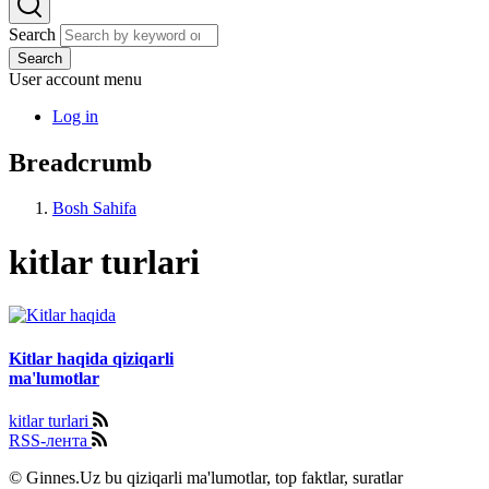
Search
Search
User account menu
Log in
Breadcrumb
Bosh Sahifa
kitlar turlari
Kitlar haqida qiziqarli
ma'lumotlar
kitlar turlari
RSS-лента
© Ginnes.Uz bu qiziqarli ma'lumotlar, top faktlar, suratlar