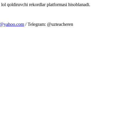
 lol qoldiruvchi rekordlar platformasi hisoblanadi.
m@yahoo.com
/ Telegram: @uzteacheren