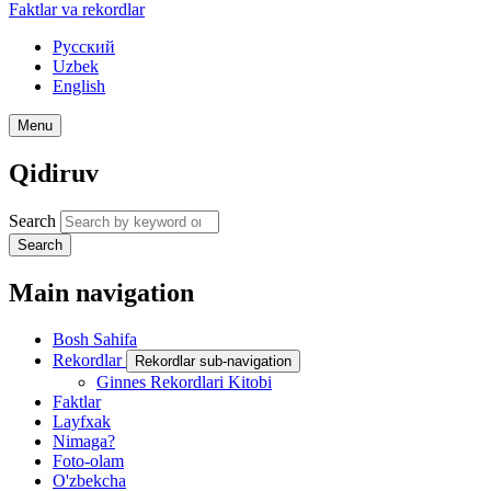
Faktlar va rekordlar
Русский
Uzbek
English
Menu
Qidiruv
Search
Search
Main navigation
Bosh Sahifa
Rekordlar
Rekordlar sub-navigation
Ginnes Rekordlari Kitobi
Faktlar
Layfxak
Nimaga?
Foto-olam
O'zbekcha